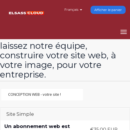
Français
Afficher le panier
To
na
laissez notre équipe,
construire votre site web, à
votre image, pour votre
entreprise.
Site Simple
Un abonnement web est
€35,00 EUR