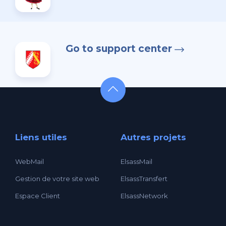
Go to support center
Liens utiles
Autres projets
WebMail
ElsassMail
Gestion de votre site web
ElsassTransfert
Espace Client
ElsassNetwork